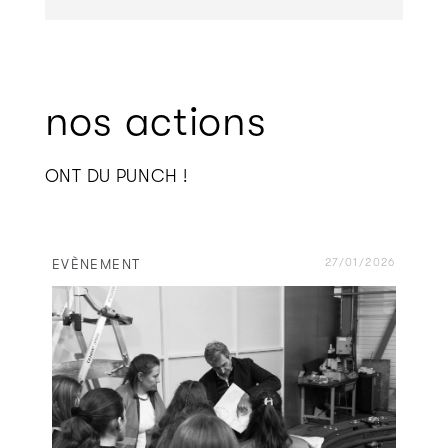
nos actions
ONT DU PUNCH !
VÈNEMENT
27/01/2026
EVÈNE