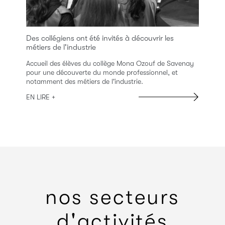
s collégiens ont été invités à découvrir les
Bene Sol
tiers de l'industrie
découvri
cueil des élèves du collège Mona Ozouf de Savenay
À l’occa
ur une découverte du monde professionnel, et
d’Entrepr
tamment des métiers de l'industrie.
venir déc
 LIRE +
EN LIRE 
nos secteurs
d'activités